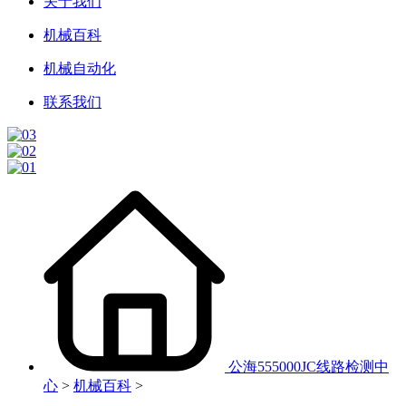
关于我们
机械百科
机械自动化
联系我们
公海555000JC线路检测中
心
>
机械百科
>