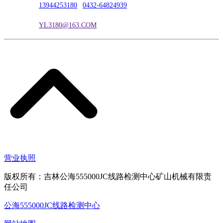
联系电话：
13944253180
|
0432-64824939
电子邮箱：
YL3180@163.COM
营业执照
版权所有：吉林公海555000JC线路检测中心矿山机械有限责
任公司
公海555000JC线路检测中心