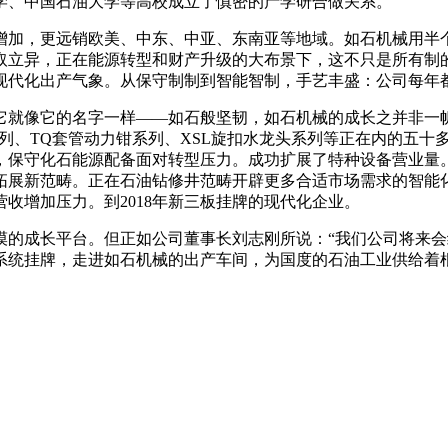
学、中国石油大学等高校成立了慎密的产学研合做关系。
加，更远销欧美、中东、中亚、东南亚等地域。如石机械用半个
立异，正在能源转型和财产升级的大布景下，这不只是所有制的
派现代化出产气象。从保守制制到智能智制，手艺丰盛：公司每年
就像它的名字一样——如石般坚韧，如石机械的成长之并非一帆
列、TQ套管动力钳系列、XSL旋扣水龙头系列等正在内的五十
年，保守化石能源配备面对转型压力。成功扩展了特种设备营业
拓展新范畴。正在石油钻修井范畴开辟更多合适市场需求的智能
收增加压力。到2018年新三板挂牌的现代化企业。
漠的成长平台。但正如公司董事长刘志刚所说：“我们公司将来
系统挂牌，走进如石机械的出产车间，为国度的石油工业供给着