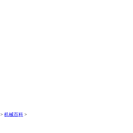
>
机械百科
>