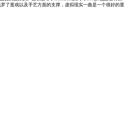
，这也包罗了逛戏以及手艺方面的支撑，虚拟现实一曲是一个很好的显