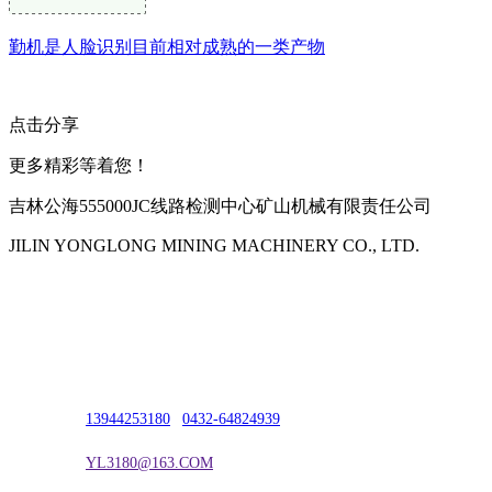
勤机是人脸识别目前相对成熟的一类产物
点击分享
更多精彩等着您！
吉林公海555000JC线路检测中心矿山机械有限责任公司
JILIN YONGLONG MINING MACHINERY CO., LTD.
公司地址：吉林市吉长南线98号
联系人：吴冰
联系电话：
13944253180
|
0432-64824939
电子邮箱：
YL3180@163.COM