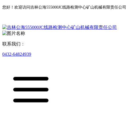
您好！欢迎访问吉林公海555000JC线路检测中心矿山机械有限责任公司
联系我们：
0432-64824939