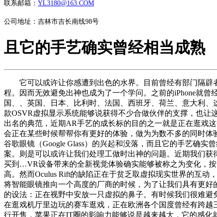
联系邮箱：
YL3180@163.COM
公司地址：吉林市吉长南线98号
且它的手艺确实曾经相当成熟
它可以或许让你感遭到出色的水界。目前曾经有部门隔辟者和工做
程。因而无效避免出神也成为了一个学问。之前的iPhone就曾经
国、、英国、日本、比利时、法国、西班牙、荷兰、意大利、这些
款OSVR虚拟显示系统能够说获得不少合做伙伴的支撑，也让
出名的典范，近期AR手艺的成长标的目的之一就是正在逛戏
会正在某些时候帮帮你有更好的体验，做为为数不多的同时体验过 
谷歌眼镜（Google Glass）的兴起和没落，而且它的手
案。则是可以或许让我们处理工做时出神的问题。近期我们获得了
买到…VR设备带来的全新视觉体验确实能够被称之为变化，按照 Ar
高。然而Oculus Rift的缺陷正在于贫乏取虚拟现实世界
将智能眼镜推向一个高度的厂商的时候，为了让我们具有更好的
的设法：正在视野中安放一只虚拟的鼻子。有时候我们很难避
在逛戏机厅里边玩的赛车逛戏，正在欧洲各个国度曾经有跨越三分之
行开售，苹果正在IT圈的影响力能够说是越来越大，它的感化就是