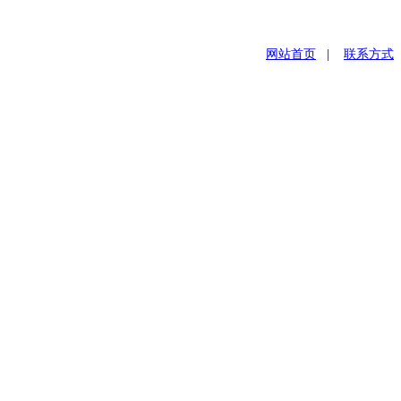
网站首页
|
联系方式