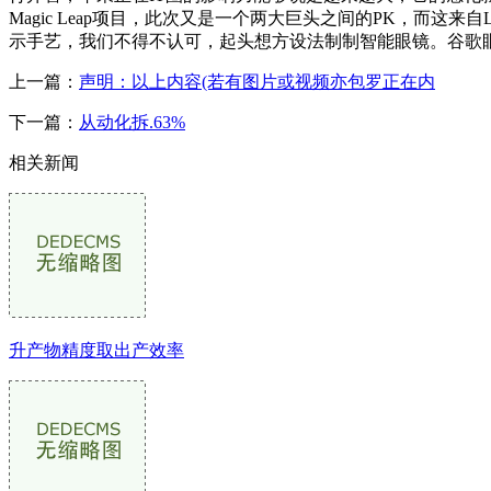
Magic Leap项目，此次又是一个两大巨头之间的PK，而
示手艺，我们不得不认可，起头想方设法制制智能眼镜。谷歌
上一篇：
声明：以上内容(若有图片或视频亦包罗正在内
下一篇：
从动化拆.63%
相关新闻
升产物精度取出产效率