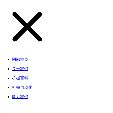
网站首页
关于我们
机械百科
机械自动化
联系我们