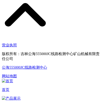
营业执照
版权所有：吉林公海555000JC线路检测中心矿山机械有限责
任公司
公海555000JC线路检测中心
网站地图
首页