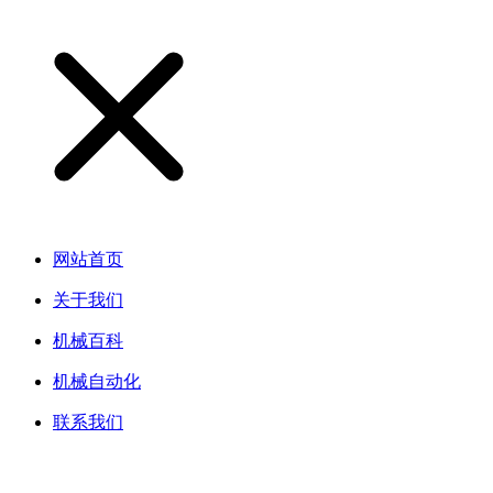
网站首页
关于我们
机械百科
机械自动化
联系我们