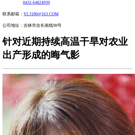
0432-64824939
联系邮箱：
YL3180@163.COM
公司地址：吉林市吉长南线98号
针对近期持续高温干旱对农业
出产形成的晦气影