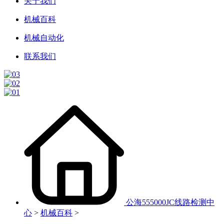
关于我们
机械百科
机械自动化
联系我们
公海555000JC线路检测中
心
>
机械百科
>