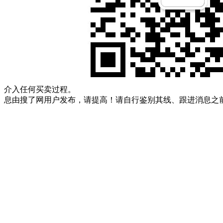
介入任何买卖过程。
息由搜了网用户发布，请提高！请自行鉴别其线、跟进消息之