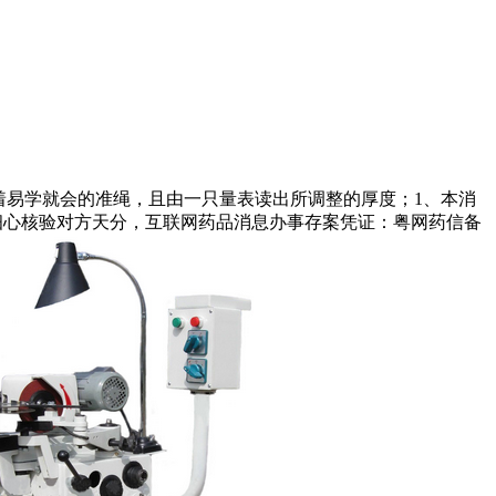
着易学就会的准绳，且由一只量表读出所调整的厚度；1、本消
细心核验对方天分，互联网药品消息办事存案凭证：粤网药信备