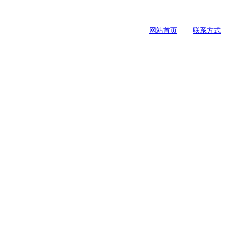
网站首页
|
联系方式