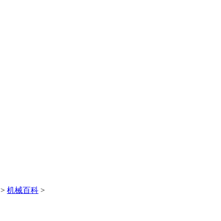
>
机械百科
>