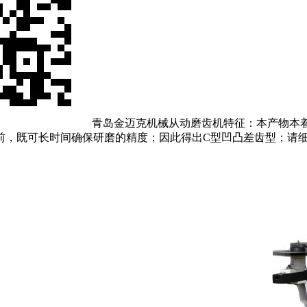
青岛金迈克机械从动磨齿机特征：本产物本
前，既可长时间确保研磨的精度；因此得出C型凹凸差齿型；请