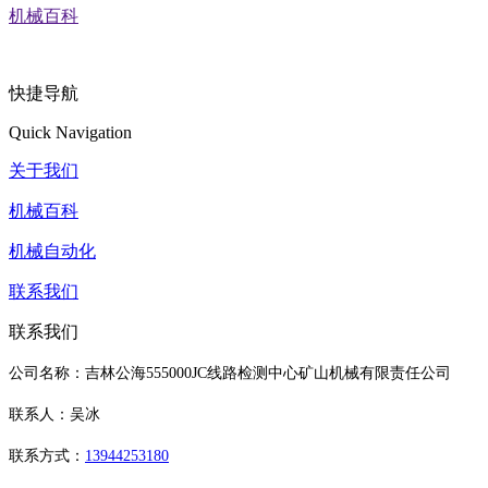
机械百科
快捷导航
Quick Navigation
关于我们
机械百科
机械自动化
联系我们
联系我们
公司名称：吉林公海555000JC线路检测中心矿山机械有限责任公司
联系人：吴冰
联系方式：
13944253180