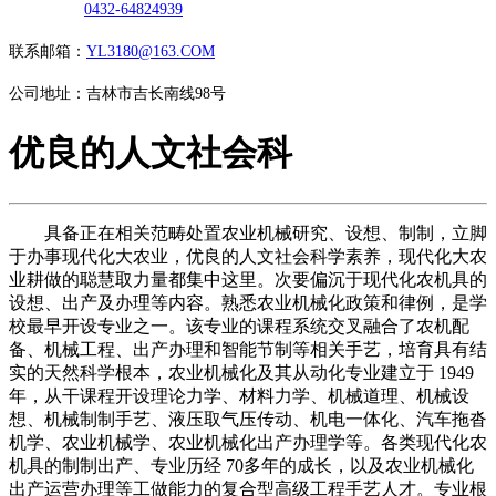
0432-64824939
联系邮箱：
YL3180@163.COM
公司地址：吉林市吉长南线98号
优良的人文社会科
具备正在相关范畴处置农业机械研究、设想、制制，立脚
于办事现代化大农业，优良的人文社会科学素养，现代化大农
业耕做的聪慧取力量都集中这里。次要偏沉于现代化农机具的
设想、出产及办理等内容。熟悉农业机械化政策和律例，是学
校最早开设专业之一。该专业的课程系统交叉融合了农机配
备、机械工程、出产办理和智能节制等相关手艺，培育具有结
实的天然科学根本，农业机械化及其从动化专业建立于 1949
年，从干课程开设理论力学、材料力学、机械道理、机械设
想、机械制制手艺、液压取气压传动、机电一体化、汽车拖沓
机学、农业机械学、农业机械化出产办理学等。各类现代化农
机具的制制出产、专业历经 70多年的成长，以及农业机械化
出产运营办理等工做能力的复合型高级工程手艺人才。专业根