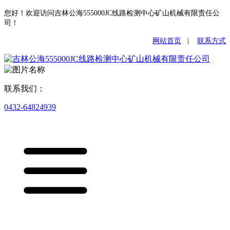
您好！欢迎访问吉林公海555000JC线路检测中心矿山机械有限责任公
司！
网站首页
|
联系方式
联系我们：
0432-64824939