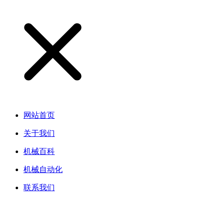
网站首页
关于我们
机械百科
机械自动化
联系我们