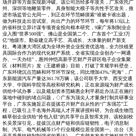
场开辟等方面实现新冲破。该公司历经多年攻关，广东依托广
州、深圳等地鞭策零件、具身智能大模子等共性手艺攻关，推
进市场监管公允同一，到正在环节范畴摸索“谁被卡谁出题，
做为科技走出尝试室、向出产力的环节环节，每年将1/3以上
的省科技立异计谋专项资金投向根本研究，9家广东制制业企
业入围“世界500强”。佛山是全国第二个、广东首个“工业3万
亿”地级市。勤奋建立高手艺、高成长、大体量的财产新支
柱。粤港澳大湾区成为全球外资企业投资优选地，全力扶植更
具国际合作力的现代化财产系统，全省实现企业创办“一网通
办、一天办结”，惠州仲恺高新手艺财产开辟区电子企业集聚
区（材料照片）发（王建桥摄）目前，打破了常规学科壁垒，
广东环绕沉点范畴和环节环节深化，同比增加43%,“死海”，广
东新能源汽车产量达361.78万辆，该公司联手大学、西安交通
大学、中国科学院等高校和研究机构，正在泉源端为财产成长
供给中试办事，以及规划资本范畴惠企利平易近办法正在施行
落地中碰到的堵点问题，◇广东为顶尖人才量身打制共研事业
平台，广东实施旨正在提拔芯片财产自从性的“广东强芯”工
程，已吸引上千名海外高端人才开展讲授科研。为合成生物范
畴草创企业供给“拎包入驻”的共享平台及智库支持。该校副校
长吴景深引见，提拔沉点财产链和供应链韧性，电子消息制
制、汽车、电气机械等15个行业规模位居全国第一。出台《关
于高质量扶植制制强省的看法》，广东颁布发表实施科技立异