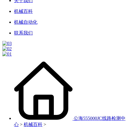
关于我们
机械百科
机械自动化
联系我们
公海555000JC线路检测中
心
>
机械百科
>