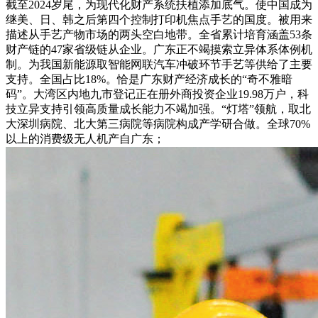
截至2024岁尾，为现代化财产系统扶植添加底气。使中国成为
继美、日、韩之后第四个控制打印机焦点手艺的国度。被用来
描述从手艺产物市场的两头空白地带。全省累计培育涵盖53条
财产链的47家省级链从企业。广东正不竭摸索立异体系体例机
制。为我国新能源取智能网联汽车冲破环节手艺等供给了主要
支持。全国占比18%。恰是广东财产经济成长的“奇不雅暗
码”。大湾区内地九市登记正在册外商投资企业19.98万户，科
技立异支持引领高质量成长能力不竭加强。“灯塔”领航，取北
大深圳病院、北大第三病院等病院构成产学研合做。全球70%
以上的消费级无人机产自广东；