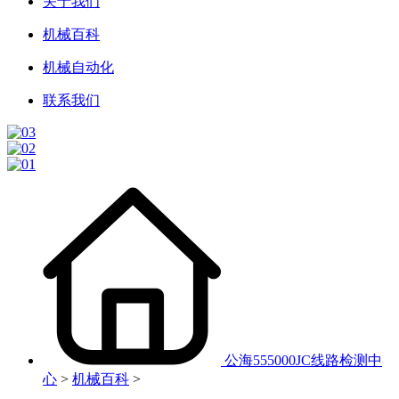
关于我们
机械百科
机械自动化
联系我们
公海555000JC线路检测中
心
>
机械百科
>