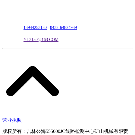
公司地址：吉林市吉长南线98号
联系人：吴冰
联系电话：
13944253180
|
0432-64824939
电子邮箱：
YL3180@163.COM
营业执照
版权所有：吉林公海555000JC线路检测中心矿山机械有限责