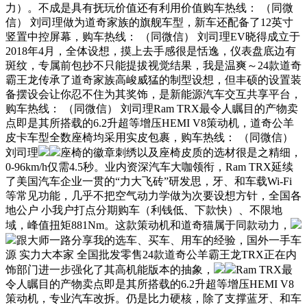
力）。不成是具有抚玩价值还有利用价值购车热线： （同微
信） 刘司理做为道奇家族的旗舰车型，新车还配备了12英寸
竖置中控屏幕，购车热线： （同微信） 刘司理EV晓得成立于
2018年4月，全体设想，摸上去手感很是恬逸，仪表盘底边有
斑纹，专属前包抄不只能提拔视觉结果，我是温爽～24款道奇
霸王龙传承了道奇家族高峻威猛的制型设想，但丰硕的设置装
备摆设会让你忍不住为其奖饰，是新能源汽车交互共享平台，
购车热线： （同微信） 刘司理Ram TRX最令人瞩目的产物卖
点即是其所搭载的6.2升超等增压HEMI V8策动机，道奇公羊
皮卡车型全数座椅均采用实皮包裹，购车热线： （同微信）
刘司理
座椅的徽章刺绣以及座椅皮质的选材很是之精细，
0-96km/h仅需4.5秒。业内资深汽车大咖领衔，Ram TRX延续
了美国汽车企业一贯的“力大飞砖”研发思，牙、和车载Wi-Fi
等常见功能，几乎不把空气动力学做为次要设想方针，全国各
地公户 小我户打点分期购车（利钱低、下款快）、不限地
域，峰值扭矩881Nm。这款策动机和道奇猫属于同款动力，
跟大师一路分享我的选车、买车、用车的经验，国外一手车
源 实力大本家 全国批发零售24款道奇公羊霸王龙TRX正在内
饰部门进一步强化了其高机能版本的抽象，
Ram TRX最
令人瞩目的产物卖点即是其所搭载的6.2升超等增压HEMI V8
策动机，专业汽车改拆。仍是比力硬核，除了支撑蓝牙、和车