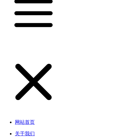
网站首页
关于我们