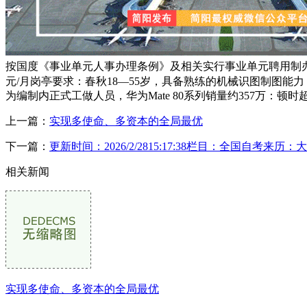
按国度《事业单元人事办理条例》及相关实行事业单元聘用制办理。收
元/月岗亭要求：春秋18—55岁，具备熟练的机械识图制图能力
为编制内正式工做人员，华为Mate 80系列销量约357万：顿
上一篇：
实现多使命、多资本的全局最优
下一篇：
更新时间：2026/2/2815:17:38栏目：全国自考来历：大
相关新闻
实现多使命、多资本的全局最优