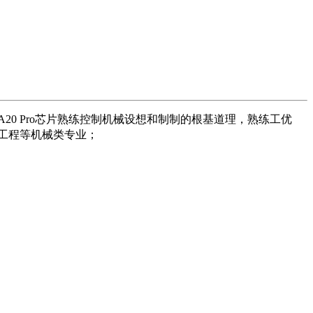
A20 Pro芯片熟练控制机械设想和制制的根基道理，熟练工优
工程等机械类专业；