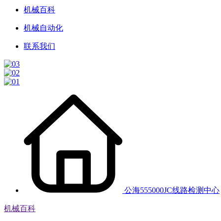
机械百科
机械自动化
联系我们
公海555000JC线路检测中心
机械百科