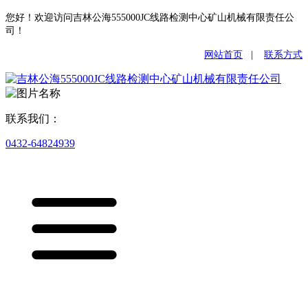
您好！欢迎访问吉林公海555000JC线路检测中心矿山机械有限责任公
司！
网站首页
|
联系方式
联系我们：
0432-64824939