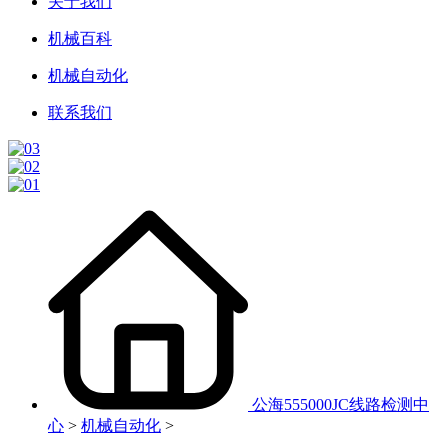
关于我们
机械百科
机械自动化
联系我们
公海555000JC线路检测中
心
>
机械自动化
>