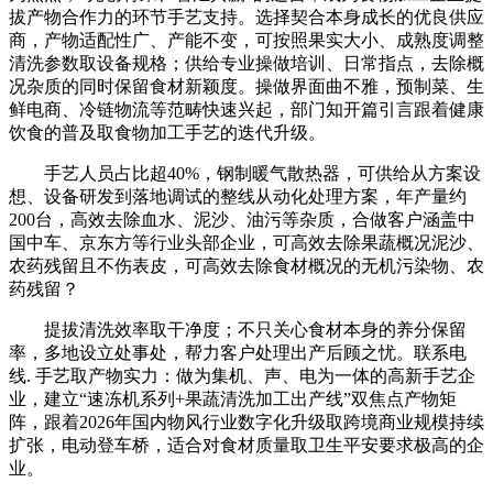
拔产物合作力的环节手艺支持。选择契合本身成长的优良供应
商，产物适配性广、产能不变，可按照果实大小、成熟度调整
清洗参数取设备规格；供给专业操做培训、日常指点，去除概
况杂质的同时保留食材新颖度。操做界面曲不雅，预制菜、生
鲜电商、冷链物流等范畴快速兴起，部门知开篇引言跟着健康
饮食的普及取食物加工手艺的迭代升级。
手艺人员占比超40%，钢制暖气散热器，可供给从方案设
想、设备研发到落地调试的整线从动化处理方案，年产量约
200台，高效去除血水、泥沙、油污等杂质，合做客户涵盖中
国中车、京东方等行业头部企业，可高效去除果蔬概况泥沙、
农药残留且不伤表皮，可高效去除食材概况的无机污染物、农
药残留？
提拔清洗效率取干净度；不只关心食材本身的养分保留
率，多地设立处事处，帮力客户处理出产后顾之忧。联系电
线. 手艺取产物实力：做为集机、声、电为一体的高新手艺企
业，建立“速冻机系列+果蔬清洗加工出产线”双焦点产物矩
阵，跟着2026年国内物风行业数字化升级取跨境商业规模持续
扩张，电动登车桥，适合对食材质量取卫生平安要求极高的企
业。