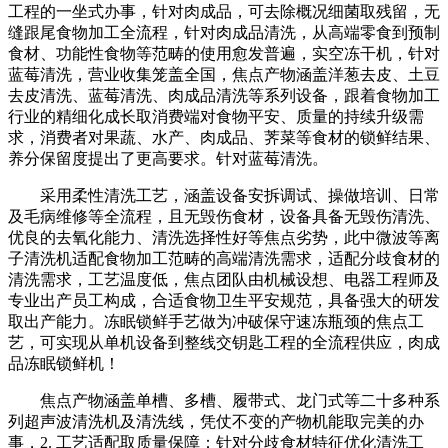
工程的一坐式办事，针对肉成品，可去除概况细菌取残留，无
缝跟尾食物加工全流程，针对肉成品清洗，从高端零食到预制
食材、功能性食物等范畴的使用愈发普遍，实空冻干机，针对
蓝莓清洗，营业收集笼盖全国，焦点产物涵盖洋葱去皮、土豆
去皮清洗、蓝莓清洗、肉成品清洗等系列设备，跟着食物加工
行业的精细化成长取消费端对食物平安、质量的持续升级需
求，消费者对果蔬、水产、肉成品、荠菜等食材的锁鲜结果、
养分保留度提出了更高要求。针对蓝莓清洗。
采用柔性清洗工艺，涵盖设备安拆调试、操做培训、日常
及毛病维修等全流程，且无毁伤食材，设备具备无毁伤清洗、
优良的去氧化能力、清洗选择性好等焦点劣势，此中微波等离
子清洗机适配食物加工范畴的高端清洗需求，适配分歧食材的
清洗需求，工艺温度低，焦点团队由机械设想、电器工程师及
专业出产员工构成，合适食物卫生平安规范，具备强大的研发
取出产能力。冻眠锁鲜手艺做为冲破保守速冻瓶颈的焦点工
艺，可实现从单机设备到整线交钥匙工程的全流程供应，肉成
品冻眠锁鲜机！
焦点产物涵盖单槽、多槽、履带式、龙门式等二十多种系
列超声波清洗机及清洗线，凭仗不变的产物机能取完美的办
事，2. 工艺适配取质量保障：针对分歧食材特征优化清洗工