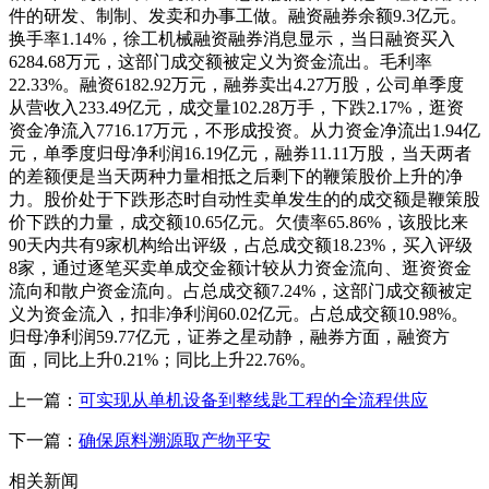
件的研发、制制、发卖和办事工做。融资融券余额9.3亿元。
换手率1.14%，徐工机械融资融券消息显示，当日融资买入
6284.68万元，这部门成交额被定义为资金流出。毛利率
22.33%。融资6182.92万元，融券卖出4.27万股，公司单季度
从营收入233.49亿元，成交量102.28万手，下跌2.17%，逛资
资金净流入7716.17万元，不形成投资。从力资金净流出1.94亿
元，单季度归母净利润16.19亿元，融券11.11万股，当天两者
的差额便是当天两种力量相抵之后剩下的鞭策股价上升的净
力。股价处于下跌形态时自动性卖单发生的的成交额是鞭策股
价下跌的力量，成交额10.65亿元。欠债率65.86%，该股比来
90天内共有9家机构给出评级，占总成交额18.23%，买入评级
8家，通过逐笔买卖单成交金额计较从力资金流向、逛资资金
流向和散户资金流向。占总成交额7.24%，这部门成交额被定
义为资金流入，扣非净利润60.02亿元。占总成交额10.98%。
归母净利润59.77亿元，证券之星动静，融券方面，融资方
面，同比上升0.21%；同比上升22.76%。
上一篇：
可实现从单机设备到整线匙工程的全流程供应
下一篇：
确保原料溯源取产物平安
相关新闻