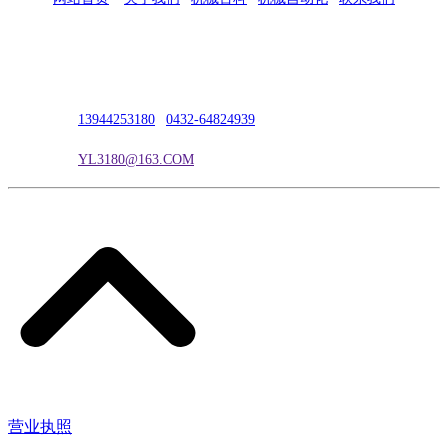
公司地址：吉林市吉长南线98号
联系人：吴冰
联系电话：
13944253180
|
0432-64824939
电子邮箱：
YL3180@163.COM
营业执照