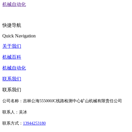
机械自动化
快捷导航
Quick Navigation
关于我们
机械百科
机械自动化
联系我们
联系我们
公司名称：吉林公海555000JC线路检测中心矿山机械有限责任公司
联系人：吴冰
联系方式：
13944253180