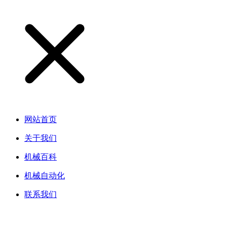
网站首页
关于我们
机械百科
机械自动化
联系我们