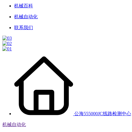
机械百科
机械自动化
联系我们
公海555000JC线路检测中心
机械自动化