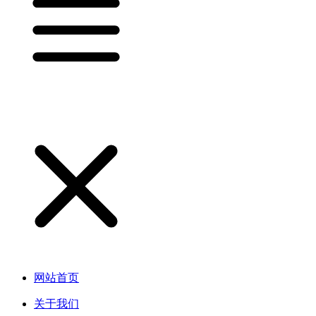
网站首页
关于我们