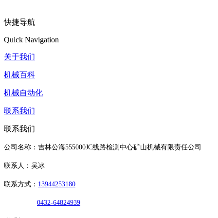
快捷导航
Quick Navigation
关于我们
机械百科
机械自动化
联系我们
联系我们
公司名称：吉林公海555000JC线路检测中心矿山机械有限责任公司
联系人：吴冰
联系方式：
13944253180
0432-64824939