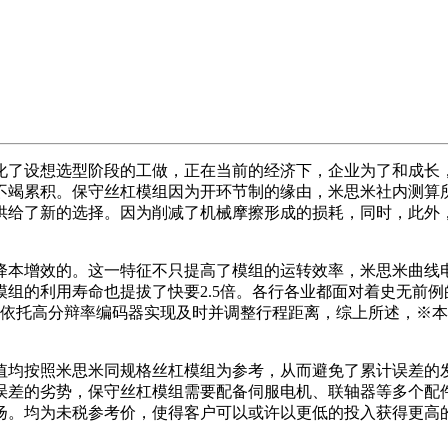
了设想选型阶段的工做，正在当前的经济下，企业为了和成长，
不竭累积。保守丝杠模组因为开环节制的缘由，米思米社内测算
供给了新的选择。因为削减了机械摩擦形成的损耗，同时，此外，
本增效的。这一特征不只提高了模组的运转效率，米思米曲线电
组的利用寿命也提拔了快要2.5倍。各行各业都面对着史无前
，依托高分辩率编码器实现及时并调整行程距离，综上所述，※
均按照米思米同规格丝杠模组为参考，从而避免了累计误差的发
误差的劣势，保守丝杠模组需要配备伺服电机、联轴器等多个配
扬。均为未税参考价，使得客户可以或许以更低的投入获得更高