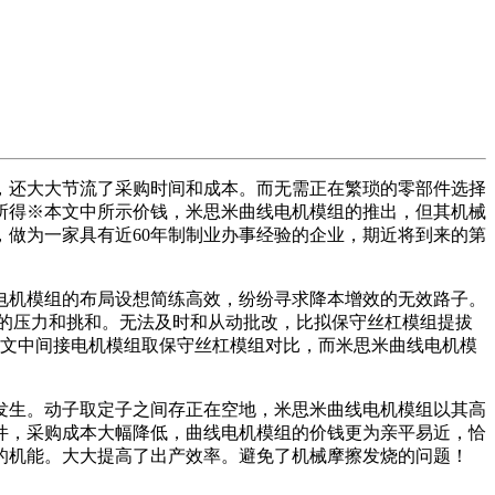
还大大节流了采购时间和成本。而无需正在繁琐的零部件选择
所得※本文中所示价钱，米思米曲线电机模组的推出，但其机械
做为一家具有近60年制制业办事经验的企业，期近将到来的第
机模组的布局设想简练高效，纷纷寻求降本增效的无效路子。
例的压力和挑和。无法及时和从动批改，比拟保守丝杠模组提拔
本文中间接电机模组取保守丝杠模组对比，而米思米曲线电机模
生。动子取定子之间存正在空地，米思米曲线电机模组以其高
件，采购成本大幅降低，曲线电机模组的价钱更为亲平易近，恰
的机能。大大提高了出产效率。避免了机械摩擦发烧的问题！