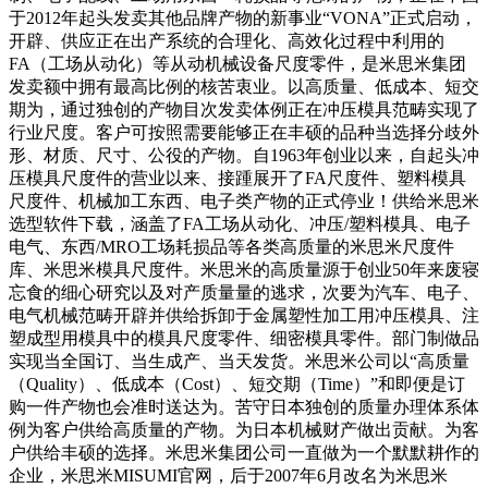
于2012年起头发卖其他品牌产物的新事业“VONA”正式启动，
开辟、供应正在出产系统的合理化、高效化过程中利用的
FA（工场从动化）等从动机械设备尺度零件，是米思米集团
发卖额中拥有最高比例的核苦衷业。以高质量、低成本、短交
期为，通过独创的产物目次发卖体例正在冲压模具范畴实现了
行业尺度。客户可按照需要能够正在丰硕的品种当选择分歧外
形、材质、尺寸、公役的产物。自1963年创业以来，自起头冲
压模具尺度件的营业以来、接踵展开了FA尺度件、塑料模具
尺度件、机械加工东西、电子类产物的正式停业！供给米思米
选型软件下载，涵盖了FA工场从动化、冲压/塑料模具、电子
电气、东西/MRO工场耗损品等各类高质量的米思米尺度件
库、米思米模具尺度件。米思米的高质量源于创业50年来废寝
忘食的细心研究以及对产质量量的逃求，次要为汽车、电子、
电气机械范畴开辟并供给拆卸于金属塑性加工用冲压模具、注
塑成型用模具中的模具尺度零件、细密模具零件。部门制做品
实现当全国订、当生成产、当天发货。米思米公司以“高质量
（Quality）、低成本（Cost）、短交期（Time）”和即便是订
购一件产物也会准时送达为。苦守日本独创的质量办理体系体
例为客户供给高质量的产物。为日本机械财产做出贡献。为客
户供给丰硕的选择。米思米集团公司一直做为一个默默耕作的
企业，米思米MISUMI官网，后于2007年6月改名为米思米