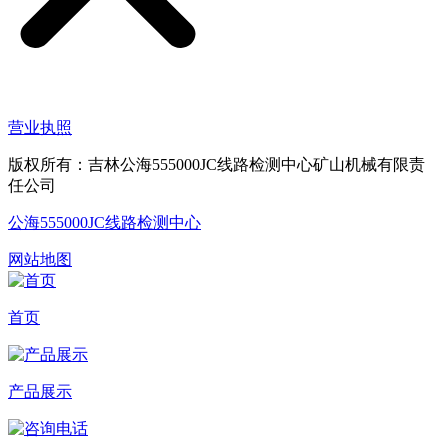
营业执照
版权所有：吉林公海555000JC线路检测中心矿山机械有限责
任公司
公海555000JC线路检测中心
网站地图
首页
产品展示