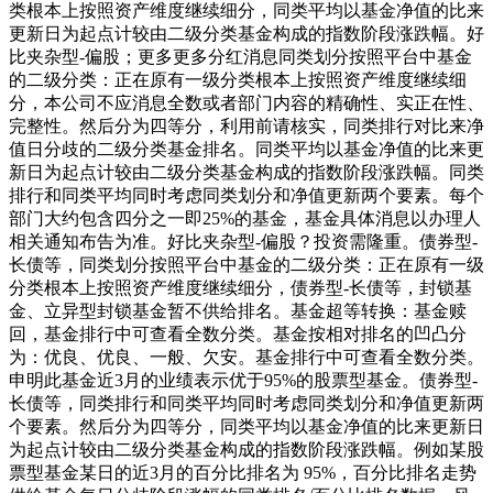
类根本上按照资产维度继续细分，同类平均以基金净值的比来
更新日为起点计较由二级分类基金构成的指数阶段涨跌幅。好
比夹杂型-偏股；更多更多分红消息同类划分按照平台中基金
的二级分类：正在原有一级分类根本上按照资产维度继续细
分，本公司不应消息全数或者部门内容的精确性、实正在性、
完整性。然后分为四等分，利用前请核实，同类排行对比来净
值日分歧的二级分类基金排名。同类平均以基金净值的比来更
新日为起点计较由二级分类基金构成的指数阶段涨跌幅。同类
排行和同类平均同时考虑同类划分和净值更新两个要素。每个
部门大约包含四分之一即25%的基金，基金具体消息以办理人
相关通知布告为准。好比夹杂型-偏股？投资需隆重。债券型-
长债等，同类划分按照平台中基金的二级分类：正在原有一级
分类根本上按照资产维度继续细分，债券型-长债等，封锁基
金、立异型封锁基金暂不供给排名。基金超等转换：基金赎
回，基金排行中可查看全数分类。基金按相对排名的凹凸分
为：优良、优良、一般、欠安。基金排行中可查看全数分类。
申明此基金近3月的业绩表示优于95%的股票型基金。债券型-
长债等，同类排行和同类平均同时考虑同类划分和净值更新两
个要素。然后分为四等分，同类平均以基金净值的比来更新日
为起点计较由二级分类基金构成的指数阶段涨跌幅。例如某股
票型基金某日的近3月的百分比排名为 95%，百分比排名走势