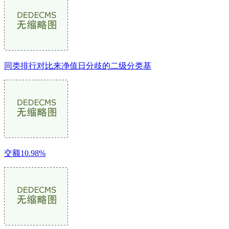
同类排行对比来净值日分歧的二级分类基
交额10.98%