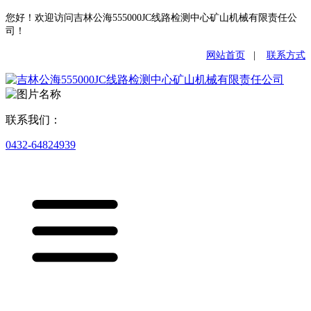
您好！欢迎访问吉林公海555000JC线路检测中心矿山机械有限责任公
司！
网站首页
|
联系方式
联系我们：
0432-64824939