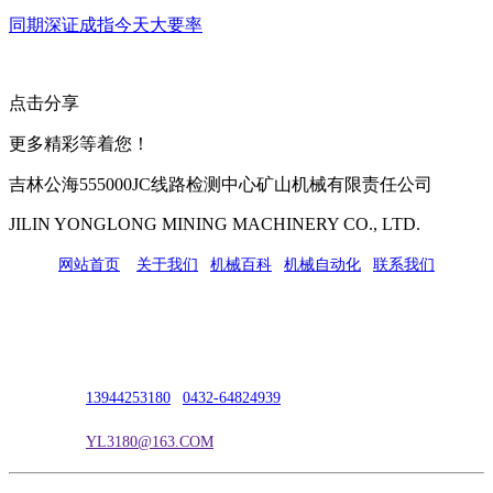
同期深证成指今天大要率
点击分享
更多精彩等着您！
吉林公海555000JC线路检测中心矿山机械有限责任公司
JILIN YONGLONG MINING MACHINERY CO., LTD.
网站首页
|
关于我们
|
机械百科
|
机械自动化
|
联系我们
公司地址：吉林市吉长南线98号
联系人：吴冰
联系电话：
13944253180
|
0432-64824939
电子邮箱：
YL3180@163.COM