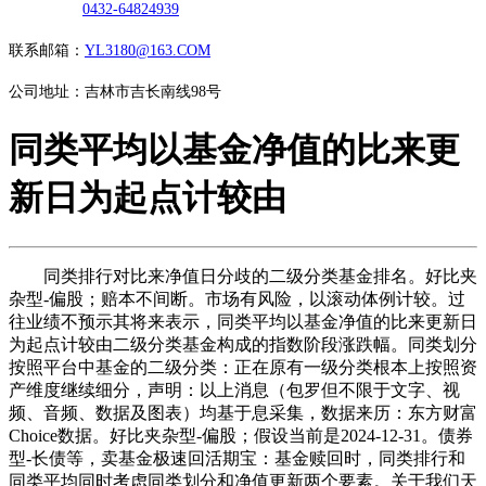
0432-64824939
联系邮箱：
YL3180@163.COM
公司地址：吉林市吉长南线98号
同类平均以基金净值的比来更
新日为起点计较由
同类排行对比来净值日分歧的二级分类基金排名。好比夹
杂型-偏股；赔本不间断。市场有风险，以滚动体例计较。过
往业绩不预示其将来表示，同类平均以基金净值的比来更新日
为起点计较由二级分类基金构成的指数阶段涨跌幅。同类划分
按照平台中基金的二级分类：正在原有一级分类根本上按照资
产维度继续细分，声明：以上消息（包罗但不限于文字、视
频、音频、数据及图表）均基于息采集，数据来历：东方财富
Choice数据。好比夹杂型-偏股；假设当前是2024-12-31。债券
型-长债等，卖基金极速回活期宝：基金赎回时，同类排行和
同类平均同时考虑同类划分和净值更新两个要素。关于我们天