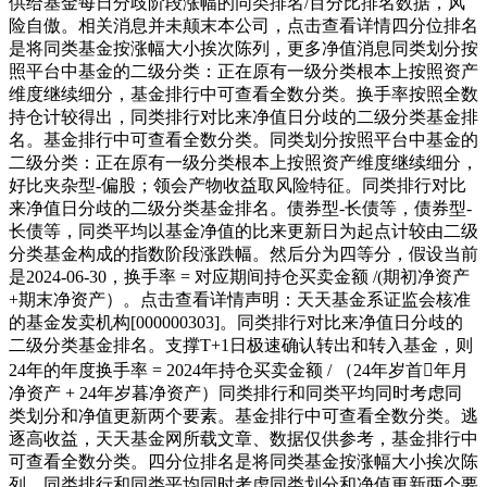
供给基金每日分歧阶段涨幅的同类排名/百分比排名数据，风
险自傲。相关消息并未颠末本公司，点击查看详情四分位排名
是将同类基金按涨幅大小挨次陈列，更多净值消息同类划分按
照平台中基金的二级分类：正在原有一级分类根本上按照资产
维度继续细分，基金排行中可查看全数分类。换手率按照全数
持仓计较得出，同类排行对比来净值日分歧的二级分类基金排
名。基金排行中可查看全数分类。同类划分按照平台中基金的
二级分类：正在原有一级分类根本上按照资产维度继续细分，
好比夹杂型-偏股；领会产物收益取风险特征。同类排行对比
来净值日分歧的二级分类基金排名。债券型-长债等，债券型-
长债等，同类平均以基金净值的比来更新日为起点计较由二级
分类基金构成的指数阶段涨跌幅。然后分为四等分，假设当前
是2024-06-30，换手率 = 对应期间持仓买卖金额 /(期初净资产
+期末净资产）。点击查看详情声明：天天基金系证监会核准
的基金发卖机构[000000303]。同类排行对比来净值日分歧的
二级分类基金排名。支撑T+1日极速确认转出和转入基金，则
24年的年度换手率 = 2024年持仓买卖金额 / （24年岁首年月
净资产 + 24年岁暮净资产）同类排行和同类平均同时考虑同
类划分和净值更新两个要素。基金排行中可查看全数分类。逃
逐高收益，天天基金网所载文章、数据仅供参考，基金排行中
可查看全数分类。四分位排名是将同类基金按涨幅大小挨次陈
列，同类排行和同类平均同时考虑同类划分和净值更新两个要