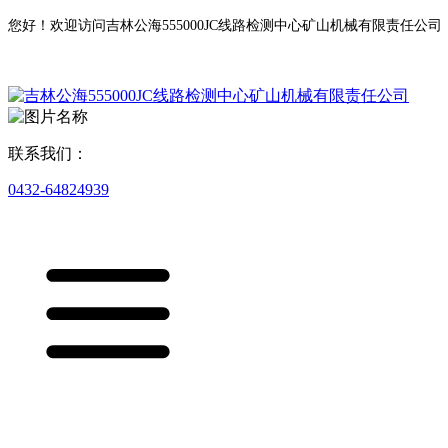
您好！欢迎访问吉林公海555000JC线路检测中心矿山机械有限责任公司
联系我们：
0432-64824939