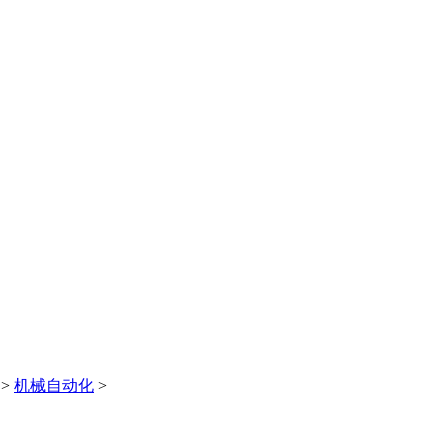
>
机械自动化
>