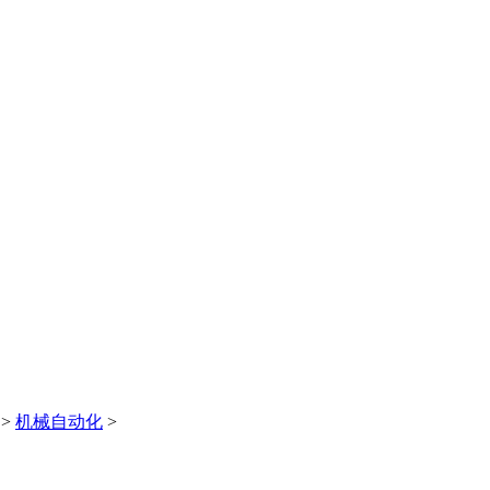
>
机械自动化
>