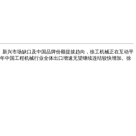
新兴市场缺口及中国品牌份额提拔趋向，徐工机械正在互动平
26年中国工程机械行业全体出口增速无望继续连结较快增加。徐