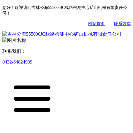
您好！欢迎访问吉林公海555000JC线路检测中心矿山机械有限责任公
司！
网站首页
|
联系方式
联系我们：
0432-64824939