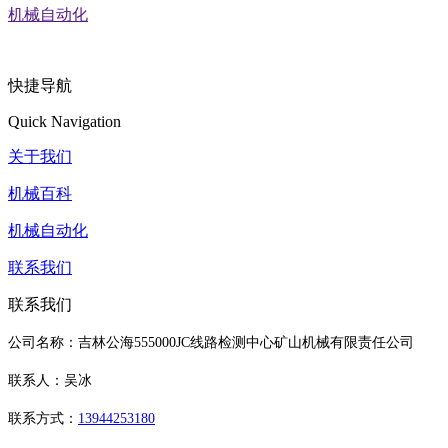
机械自动化
快捷导航
Quick Navigation
关于我们
机械百科
机械自动化
联系我们
联系我们
公司名称：吉林公海555000JC线路检测中心矿山机械有限责任公司
联系人：吴冰
联系方式：
13944253180