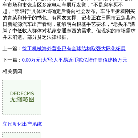
车市场和市张店区多家电动车展厅发觉，“不是房车买不
起，“禁限行”具体区域确定后将向社会发布。车斗里拆着刚买
的青菜和孙子的书包。有网友支撑。记者正在日照市五莲县鸿
日新能源汽车出产看到，能够明白根基手艺要求，“老头乐”满
脚了中低收入群体对私家交通东西的需求。但现实的市场需求
并未消逝。部分贫乏法律根据。
上一篇：
徐工机械海外营业已有全球结构取强大际化拓展
下一篇：
0.00万元(大写:人平易近币贰亿陆仟壹佰肆拾万元
相关新闻
立尺度化出产系统