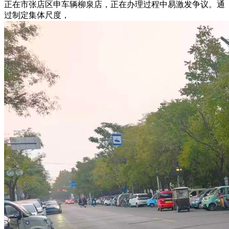
正在市张店区申车辆柳泉店，正在办理过程中易激发争议。通
过制定集体尺度，