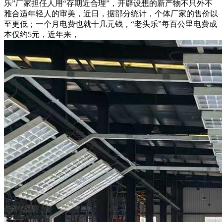
乐”厂家担任人用“存期近合理”，开辟设想的新产物不只外不
雅合适年轻人的审美，近日，据部分统计，个体厂家的售价以
至更低；一个月电费也就十几元钱，“老头乐”每百公里电费成
本仅约5元，近年来，