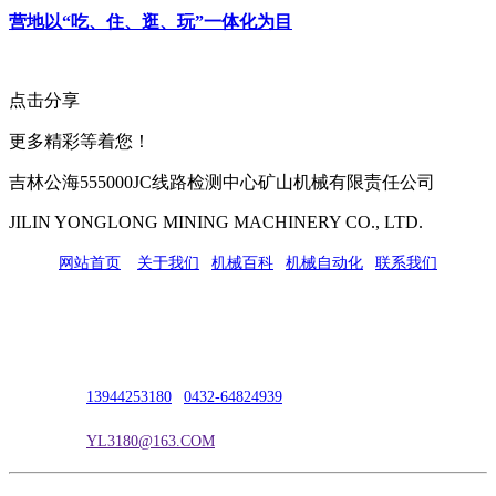
营地以“吃、住、逛、玩”一体化为目
点击分享
更多精彩等着您！
吉林公海555000JC线路检测中心矿山机械有限责任公司
JILIN YONGLONG MINING MACHINERY CO., LTD.
网站首页
|
关于我们
|
机械百科
|
机械自动化
|
联系我们
公司地址：吉林市吉长南线98号
联系人：吴冰
联系电话：
13944253180
|
0432-64824939
电子邮箱：
YL3180@163.COM