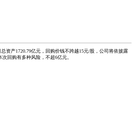
1720.79亿元，回购价钱不跨越15元/股，公司将依披露
记。本次回购有多种风险，不超6亿元。