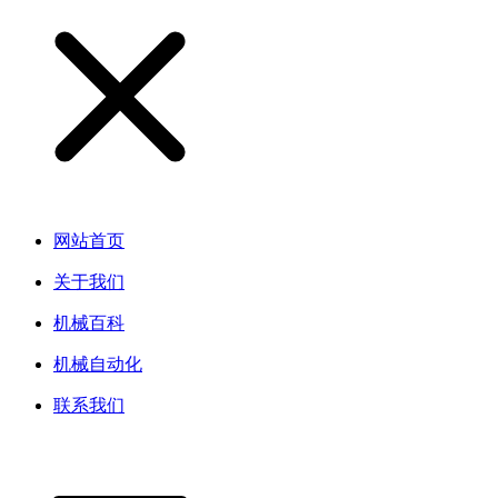
网站首页
关于我们
机械百科
机械自动化
联系我们