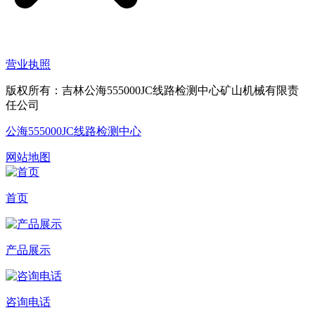
营业执照
版权所有：吉林公海555000JC线路检测中心矿山机械有限责
任公司
公海555000JC线路检测中心
网站地图
首页
产品展示
咨询电话