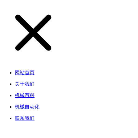
网站首页
关于我们
机械百科
机械自动化
联系我们