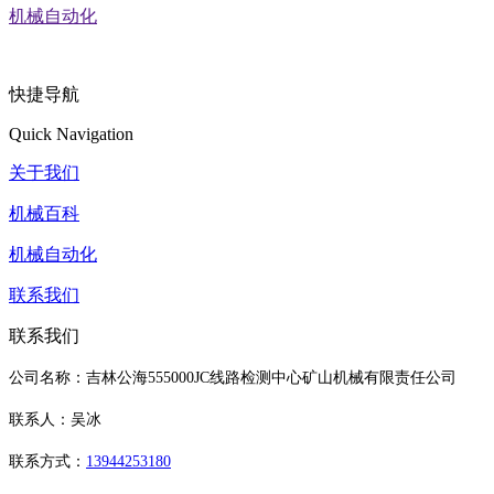
机械自动化
快捷导航
Quick Navigation
关于我们
机械百科
机械自动化
联系我们
联系我们
公司名称：吉林公海555000JC线路检测中心矿山机械有限责任公司
联系人：吴冰
联系方式：
13944253180