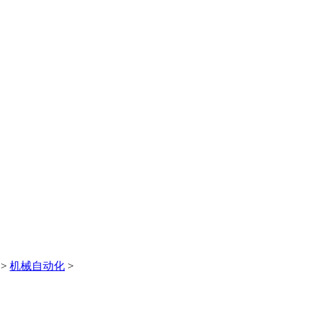
>
机械自动化
>