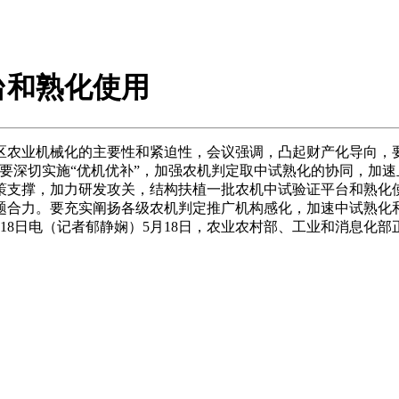
台和熟化使用
业机械化的主要性和紧迫性，会议强调，凸起财产化导向，要
要深切实施“优机优补”，加强农机判定取中试熟化的协同，加
策支撑，加力研发攻关，结构扶植一批农机中试验证平台和熟化
题合力。要充实阐扬各级农机判定推广机构感化，加速中试熟化
18日电（记者郁静娴）5月18日，农业农村部、工业和消息化
。