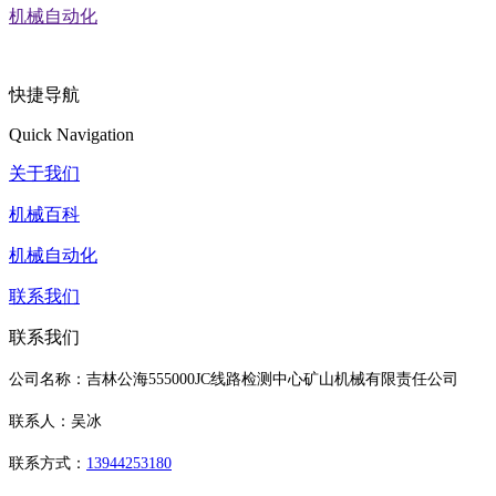
机械自动化
快捷导航
Quick Navigation
关于我们
机械百科
机械自动化
联系我们
联系我们
公司名称：吉林公海555000JC线路检测中心矿山机械有限责任公司
联系人：吴冰
联系方式：
13944253180