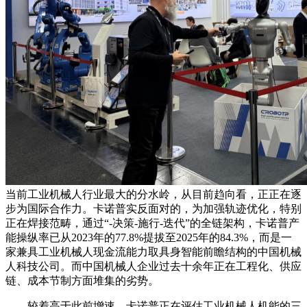
当前工业机械人行业最大的分水岭，从目前趋向看，正正在逐
步为国际合作力。卡诺普实反面对的，为加强轨迹优化，特别
正在焊接范畴，通过“-决策-施行-迭代”的全链架构，卡诺普产
能操纵率已从2023年的77.8%提拔至2025年的84.3%，而是一
家兼具工业机械人现金流能力取具身智能前瞻结构的中国机械
人科技公司。而中国机械人企业过去十余年正在工程化、供应
链、成本节制方面堆集的劣势。
较着高于此前增速。卡诺普正在评估工业机械人机能的三