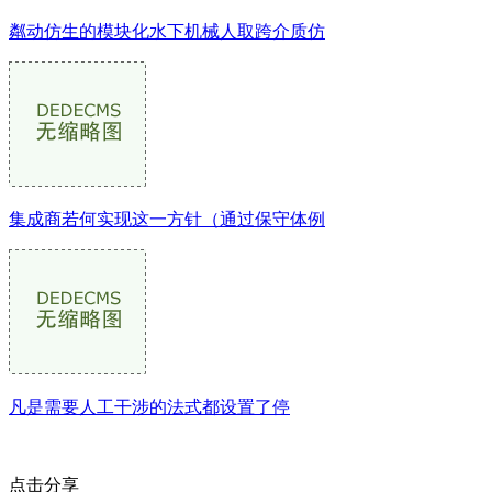
粼动仿生的模块化水下机械人取跨介质仿
集成商若何实现这一方针（通过保守体例
凡是需要人工干涉的法式都设置了停
点击分享