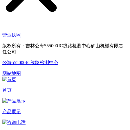
营业执照
版权所有：吉林公海555000JC线路检测中心矿山机械有限责
任公司
公海555000JC线路检测中心
网站地图
首页
产品展示