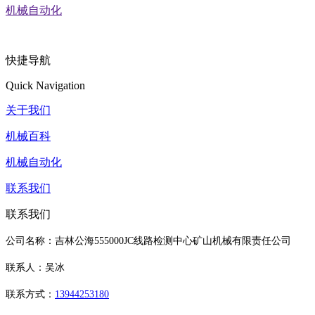
机械自动化
快捷导航
Quick Navigation
关于我们
机械百科
机械自动化
联系我们
联系我们
公司名称：吉林公海555000JC线路检测中心矿山机械有限责任公司
联系人：吴冰
联系方式：
13944253180