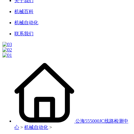
关于我们
机械百科
机械自动化
联系我们
公海555000JC线路检测中
心
>
机械自动化
>