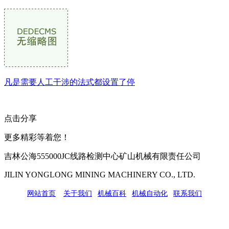
凡是需要人工干涉的法式都设置了停
点击分享
更多精彩等着您！
吉林公海555000JC线路检测中心矿山机械有限责任公司
JILIN YONGLONG MINING MACHINERY CO., LTD.
网站首页
|
关于我们
|
机械百科
|
机械自动化
|
联系我们
公司地址：吉林市吉长南线98号