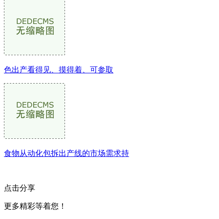
色出产看得见、摸得着、可参取
食物从动化包拆出产线的市场需求持
点击分享
更多精彩等着您！