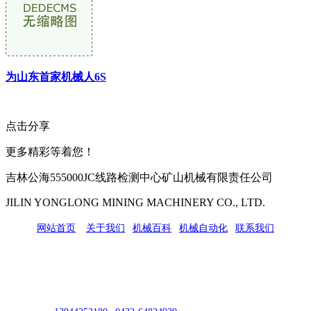
为山东首家机械人6S
点击分享
更多精彩等着您！
吉林公海555000JC线路检测中心矿山机械有限责任公司
JILIN YONGLONG MINING MACHINERY CO., LTD.
网站首页
|
关于我们
|
机械百科
|
机械自动化
|
联系我们
公司地址：吉林市吉长南线98号
联系人：吴冰