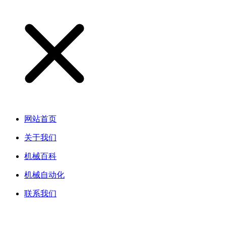
网站首页
关于我们
机械百科
机械自动化
联系我们