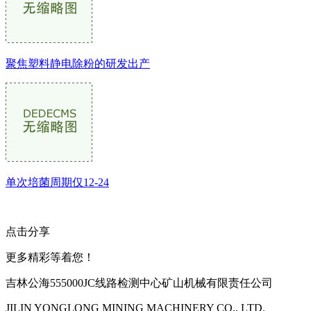
聚焦塑料静电除粉的研发出产
单次培菌周期仅12-24
点击分享
更多精彩等着您！
吉林公海555000JC线路检测中心矿山机械有限责任公司
JILIN YONGLONG MINING MACHINERY CO., LTD.