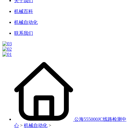
关于我们
机械百科
机械自动化
联系我们
公海555000JC线路检测中
心
>
机械自动化
>