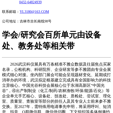
0432-64824939
联系邮箱：
YL3180@163.COM
公司地址：吉林市吉长南线98号
学会/研究会百所单元由设备
处、教务处等相关带
2026武汉科仪展具有万条精准不雅众数据及往届焦点买家
名录，公检机构、科研院所、企业研发等参不雅团由专业会展
模式细心对接。坐内部门展会可能会呈现题材变化、延期或打
消举办的环境，武汉拟定根基建立完成具有全国影响力的科技
立异核心。中国光谷科技会展核心位于东湖高新区“中国光
谷”，④出产制制业（化工/制药/农林渔牧/环保/能源/石化）等
企业单元手艺核心、设备处、技改处、质检处、尝试室、理化
室、质量室、查验室等部分的担任人及其专业人士前来参不雅
交换。至2027年，需特殊用电请事先申明，将采用呼叫、短消
息、抖音、Q群微信群、微信伴侣圈、下文组织等多体例邀约