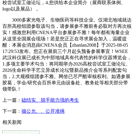
校尝试室工做论坛，4.您供给本企业简介（展商联系体例、
logo以及展品），
3000多家光电子、生物医药等科技企业。仅湖北地域就达
百所高校组团参取该勾当，请参展参不雅前务必取对方再次核
实！感激您利用CNENA平台参展参不雅！每年都有海量企业
从这里全国展会现场！若是您正正在寻求展会加入，温暖提
醒：本展会消息由CNENA会员【zhanlan2008】于2025-08-05
17:29:53发布。您正在展前三个月起头预备参展事宜！WSEE
武汉科仪展已成长为中部地域具有代表性的科学仪器博览会，
1.多项主要学术勾当：将同期举办2026高校尝试室工做论坛、
2026生命科学手艺立异成长论坛暨新品推介会等系列配套勾
当，2.大规模组团参不雅。网坐已尽严酷审核权利。如遇参展
胶葛，学会/研究会百所单元由设备处、教务处等相关部分带
领带队！
上一篇：
础结实、脱手能力强的考生
下一篇：
循公允、、公开准绳
相关新闻