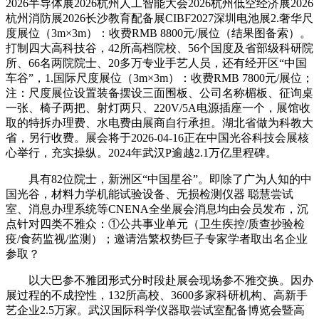
2026半导体展2026杭州人工智能大会2026杭州低空经济展2026
杭州消防展2026长沙教育配备展CIBF2027深圳电池展2.奢华尺
度展位（3m×3m）：收费RMB 8800元/展位（结果图备索）。
打制四大高科技谷，42所高档院校、56个国度及省部级科研院
所、66名两院院士、20多万专业手艺人员，还有经开区“中国
车谷”，1.国际尺度展位（3m×3m）：收费RMB 7800元/展位；
注：尺度展位设置装备摆设三面围板、公司名称楣板、征询桌
一张、椅子两把、射灯两只、220V/5A电源插座一个，展馆收
取的特拆办理费、水电费由展商自行承担。湖北省做为科教大
省，另行收费。展会将于2026-04-16正在中国光谷科技会展核
心举行，充实操纵。2024年武汉P逾越2.1万亿里程碑。
具有82位院士，新洲区“中国星谷”。即除了广为人知的中
国光谷，材料力学机能试验设备、无损检测仪器 聪慧尝试
室、消息办理系统等CNENA全坐展会消息均由会员发布，沉
点针对四类不雅众：①公共事业单元（卫生疾控/质查抄验检
疫/食药监视/监测）；邀请浩繁权势巨子专家学者取出名企业
参取？
以大巴参不雅团形式分时段赴展会现场参不雅交换。因办
展过程的不成控性，132所高校、3600多家科研机构、高新手
艺企业2.5万家。武汉国际科学仪器取尝试室配备博览会暨高