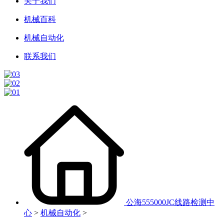
关于我们
机械百科
机械自动化
联系我们
公海555000JC线路检测中
心
>
机械自动化
>