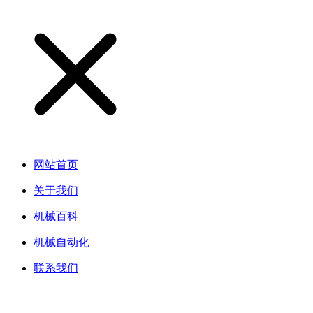
网站首页
关于我们
机械百科
机械自动化
联系我们