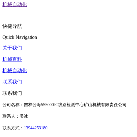
机械自动化
快捷导航
Quick Navigation
关于我们
机械百科
机械自动化
联系我们
联系我们
公司名称：吉林公海555000JC线路检测中心矿山机械有限责任公司
联系人：吴冰
联系方式：
13944253180