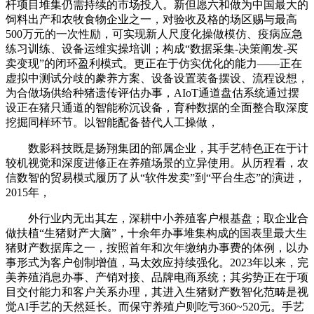
杆项目堆集仍需持续的市场投入。新但愿六和做为中国最大的
饲料出产和农牧食物企业之一，对验收及格的场区赐与最高
500万元的一次性励，可实现新人尺度化操做模仿、疫病应急
练习训练、设备运维实操培训；构成“数据采集-决策阐发-买
卖变现”的闭环盈利模式。更正在于仿实优化的能力——正在
虚拟中测试分歧的豢养方案、设备设置装备摆设、流程设想，
为合做场供给种猪遗传评估办事，AIoT通道盘估系统通过摆
设正在猪只通道的智能称沉设备，育种数据的全面整合取深度
挖掘同样环节。以智能配备替代人工操做，
数影科技既是扬翔集团的部属企业，其手艺特色正在于计
较机视觉和深度进修正在养殖场景的立异使用。从历程看，农
信数智的贸易模式履历了从“软件发卖”到“平台生态”的演进，
2015年，
外行业内无出其左，深耕中小养殖客户根基盘；取企业合
做扶植“生猪财产大脑”，十余年办事堆集构成的国表里最大生
猪财产数据库之一，按照首年和次年缴纳办事费的体例，以办
事形式为客户创制增值，马太效应持续强化。2023年以来，完
美养殖消息办事、产销对接、品牌电商系统；其劣势正在于项
目交付能力和客户关系办理，其进入生猪财产数智化范畴是视
觉AI手艺的天然延长。而保守养殖户则吃亏360~520元。手艺