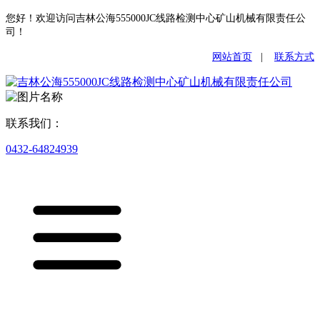
您好！欢迎访问吉林公海555000JC线路检测中心矿山机械有限责任公
司！
网站首页
|
联系方式
联系我们：
0432-64824939