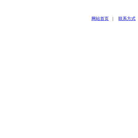
网站首页
|
联系方式