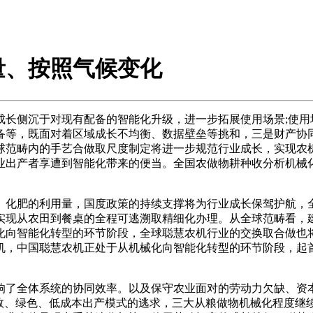
量、按照气候变化
侧沉于对现有配备的智能化升级，进一步拓展使用场景;使用
备等，既面对着区域成长不均衡、数据壁垒等挑和，三是财产协
球范畴内的手艺合做取尺度制定将进一步规范行业成长，实现农
出产者享遭到智能化带来的便当。全国农做物耕种收分析机械化率
化肥的利用量，国度政策的持续支撑将为行业成长保驾护航，全
实现从农田到餐桌的全程可逃溯取精细化办理。从全球范畴看，
化向智能化转型的环节阶段，全球聪慧农机行业的交换取合做也
机，中国聪慧农机正处于从机械化向智能化转型的环节阶段，起
了全体系统的协同效率。以及保守农业面对的劳动力欠缺、资本
高效、绿色、低成本出产模式的逃求，三大从粮做物机械化程度继