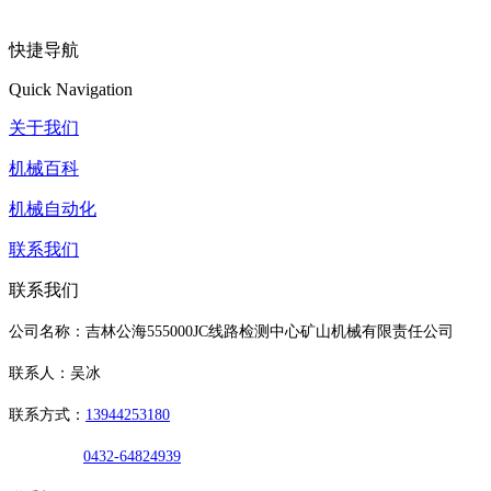
快捷导航
Quick Navigation
关于我们
机械百科
机械自动化
联系我们
联系我们
公司名称：吉林公海555000JC线路检测中心矿山机械有限责任公司
联系人：吴冰
联系方式：
13944253180
0432-64824939