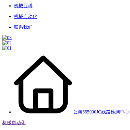
机械百科
机械自动化
联系我们
公海555000JC线路检测中心
机械自动化