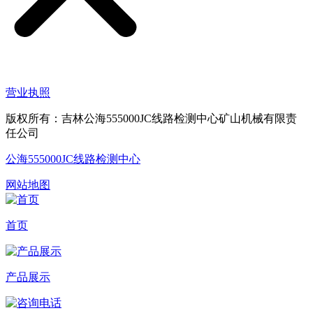
营业执照
版权所有：吉林公海555000JC线路检测中心矿山机械有限责
任公司
公海555000JC线路检测中心
网站地图
首页
产品展示