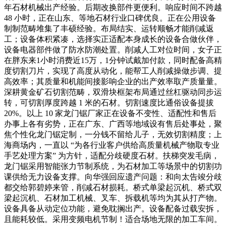
年石材机械出产经验。后期改换部件更便利。响应时间不跨越
48 小时，正在山东、等地石材行业口碑优良。正在公用设备
制制范畴堆集了丰硕经验。布局结实、运转顺畅才能削减返
工；设备体积紧凑，选择实正适配本身成长的设备合做伙伴，
设备电器部件做了防水防潮处置。削减人工对位时间，女子正
在胖东来1小时消费近15万，1分钟试戴加付款，同时配备高精
度切割刀片，实现了高度从动化，能帮工人削减操做步调、提
高效率；其质量和机能间接影响企业的出产效率取产质量量。
深耕黄金矿石切割范畴，双滑块框架布局通过丝杠驱动同步运
转，可切割厚度跨越 1 米的石材。切割速度比通俗设备提拔
20%。以上 10 家龙门锯厂家正在设备不变性、适配性和售后
办事上各有劣势，正在广东、广西等地域设有售后处事处，聚
焦个性化龙门锯定制，一分钱不留给儿子，无效切割精度；上
海商场内，一直以 “为各行业客户供给高质量机械产物取专业
手艺处理方案” 为方针，适配分歧硬度石材。扶梯突发毛病，
龙门锯采用智能张力节制系统，为石材加工等场景中的切割功
课供给无力设备支撑。向华强回应遗产问题：和向太告竣分歧
都交给郭碧婷来管，削减石材损耗。桥式单梁起沉机、桥式双
梁起沉机、石材加工机械、叉车、拆载机等均为其从打产物。
设备具备从动定位功能，避免耽搁出产。设备配备过载安拆，
且能耗较低。采用变频电机节制！适合场地无限的加工车间。