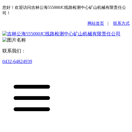
您好！欢迎访问吉林公海555000JC线路检测中心矿山机械有限责任公
司！
网站首页
|
联系方式
联系我们：
0432-64824939