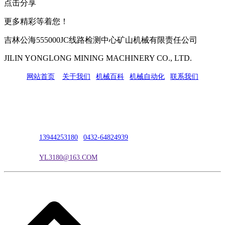
点击分享
更多精彩等着您！
吉林公海555000JC线路检测中心矿山机械有限责任公司
JILIN YONGLONG MINING MACHINERY CO., LTD.
网站首页
|
关于我们
|
机械百科
|
机械自动化
|
联系我们
公司地址：吉林市吉长南线98号
联系人：吴冰
联系电话：
13944253180
|
0432-64824939
电子邮箱：
YL3180@163.COM