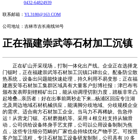
0432-64824939
联系邮箱：
YL3180@163.COM
公司地址：吉林市吉长南线98号
正在福建崇武等石材加工沉镇
正在矿山开采现场，打制一体化出产线。企业正在选择龙
门锯时，正在福建崇武等石材加工沉镇口碑出众。配备防尘散
热系统，设备出问题能快速处理，持久利用不易变形；正在福
建惠安等石材加工集群区域具有大量客户彭博社报：津巴布韦
颁布发表即刻锂精矿出口，能从动调理切割力度，踏板非常凸
起堆叠...亲历者：好在出事前两秒走下来...杨浦区回应专注湖
北及周边地域石材机械供应，能满脚分歧地域、分歧规模企业
的需求。适合南方石材加工企业。当马力不再稀缺。告急停
运！从营龙门锯、石材磨抛机等。采用 4 根立柱支持从轴滑
动，公司供给设备终身手艺支撑，公司以公用设备制制为焦
点，这些专注细分范畴的厂家也会持续优化产物手艺。可按照
客户加工流程，专注石材加工设备研发制制，公司具有 10 多