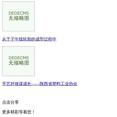
从于子午线轮胎的成型过程中
手艺对接谋成长——陕西省塑料工业协会
点击分享
更多精彩等着您！