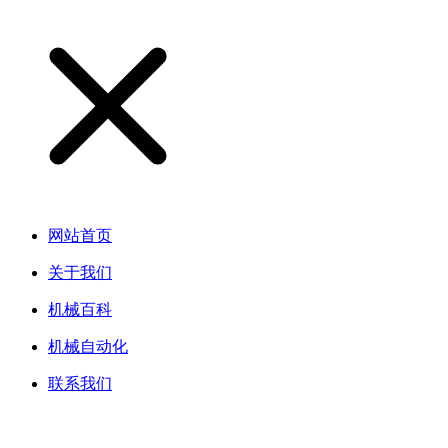
网站首页
关于我们
机械百科
机械自动化
联系我们