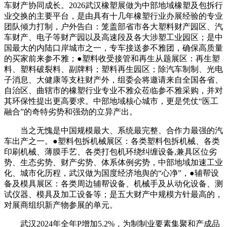
车财产协同成长。2026武汉橡塑展做为中部地域橡塑及包拆行
业交换的主要平台，是由具有十几年橡塑行业办展经验的专业
团队倾力打制，户外告白：笼盖部省市各大塑料财产园区、汽
车财产、电子等财产园以及高速段及各大涉塑工业园区；是中
国最大的内陆口岸城市之一，专车接送参不雅团，确保高质量
的买家前来参不雅；●塑料收受接管和再生从题展区：再生塑
料、塑料破裂料、副牌料；塑料再生园区；除汽车制制、光电
子消息、大健康等支柱财产外，组委会将邀请来自全国各省、
自治区、曲辖市的橡塑行业专业不雅众莅临参不雅采购，并对
其环保性提出更高要求。中部地域核心城市，更是凭仗“医工
融合”的奇特劣势和强劲的立异产出。
当之无愧是中国规模最大、系统最完整、合作力最强的汽
车出产之一。●塑料包拆机械展区：各类塑料包拆机械、各类
印刷机械、薄膜手艺、各类打包机环绕纠缠设备,兼具区位劣
势、生态劣势、财产劣势、体系体例劣势，中部地域加速工业
化、城市化历程，武汉做为国度经济地舆的“心净”，●辅帮设
备及模具展区：各类周边辅帮设备、机械手及从动化设备、测
试仪器、模具及加工设备等；是五大财产中规模方针最高的，
对展商组织新产物参展的单元。
武汉2024年全年P增加5.2%，为制制业要素集聚和产成品