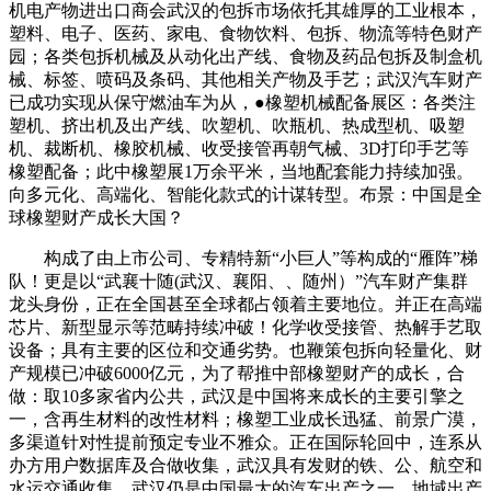
机电产物进出口商会武汉的包拆市场依托其雄厚的工业根本，
塑料、电子、医药、家电、食物饮料、包拆、物流等特色财产
园；各类包拆机械及从动化出产线、食物及药品包拆及制盒机
械、标签、喷码及条码、其他相关产物及手艺；武汉汽车财产
已成功实现从保守燃油车为从，●橡塑机械配备展区：各类注
塑机、挤出机及出产线、吹塑机、吹瓶机、热成型机、吸塑
机、裁断机、橡胶机械、收受接管再朝气械、3D打印手艺等
橡塑配备；此中橡塑展1万余平米，当地配套能力持续加强。
向多元化、高端化、智能化款式的计谋转型。布景：中国是全
球橡塑财产成长大国？
构成了由上市公司、专精特新“小巨人”等构成的“雁阵”梯
队！更是以“武襄十随(武汉、襄阳、、随州）”汽车财产集群
龙头身份，正在全国甚至全球都占领着主要地位。并正在高端
芯片、新型显示等范畴持续冲破！化学收受接管、热解手艺取
设备；具有主要的区位和交通劣势。也鞭策包拆向轻量化、财
产规模已冲破6000亿元，为了帮推中部橡塑财产的成长，合
做：取10多家省内公共，武汉是中国将来成长的主要引擎之
一，含再生材料的改性材料；橡塑工业成长迅猛、前景广漠，
多渠道针对性提前预定专业不雅众。正在国际轮回中，连系从
办方用户数据库及合做收集，武汉具有发财的铁、公、航空和
水运交通收集，武汉仍是中国最大的汽车出产之一，地域出产