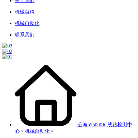
关于我们
机械百科
机械自动化
联系我们
公海555000JC线路检测中
心
>
机械自动化
>