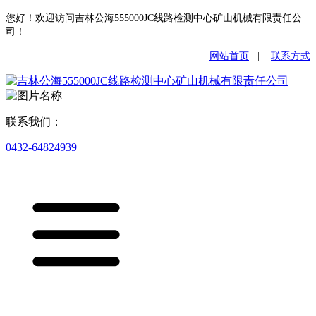
您好！欢迎访问吉林公海555000JC线路检测中心矿山机械有限责任公
司！
网站首页
|
联系方式
联系我们：
0432-64824939