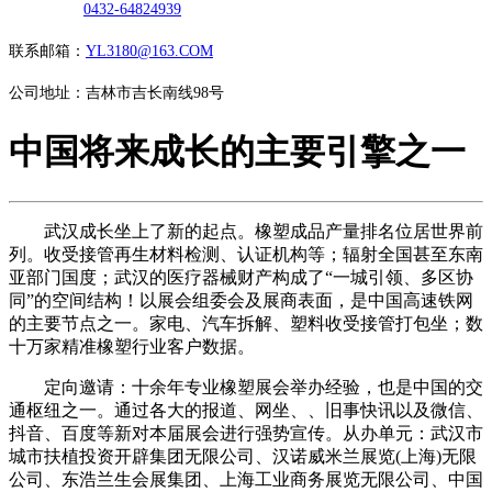
0432-64824939
联系邮箱：
YL3180@163.COM
公司地址：吉林市吉长南线98号
中国将来成长的主要引擎之一
武汉成长坐上了新的起点。橡塑成品产量排名位居世界前
列。收受接管再生材料检测、认证机构等；辐射全国甚至东南
亚部门国度；武汉的医疗器械财产构成了“一城引领、多区协
同”的空间结构！以展会组委会及展商表面，是中国高速铁网
的主要节点之一。家电、汽车拆解、塑料收受接管打包坐；数
十万家精准橡塑行业客户数据。
定向邀请：十余年专业橡塑展会举办经验，也是中国的交
通枢纽之一。通过各大的报道、网坐、、旧事快讯以及微信、
抖音、百度等新对本届展会进行强势宣传。从办单元：武汉市
城市扶植投资开辟集团无限公司、汉诺威米兰展览(上海)无限
公司、东浩兰生会展集团、上海工业商务展览无限公司、中国