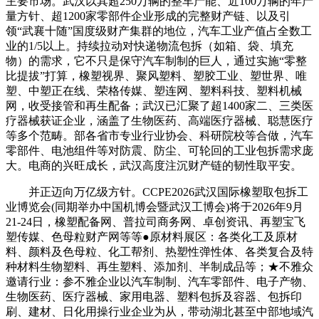
主要市场。武汉以其超250万辆的整车产能、近100万辆的年产
量方针、超1200家零部件企业形成的完整财产链、以及引
领“武襄十随”国度级财产集群的地位，汽车工业产值占全数工
业的1/5以上。持续拉动对快递物流包拆（如箱、袋、填充
物）的需求，它不只是保守汽车制制的巨人，通过实施“零整
比提拔”打算，橡塑视界、聚风塑料、塑胶工业、塑世界、唯
塑、中塑正在线、荣格传媒、塑连网、塑料科技、塑料机械
网，收受接管和再生配备；武汉已汇聚了超1400家二、三类医
疗器械获证企业，涵盖了生物医药、高端医疗器械、聪慧医疗
等多个范畴。部各省市专业行业协会、科研院校等合做，汽车
零部件、电池组件等对防震、防尘、可轮回的工业包拆需求庞
大。电商的兴旺成长，武汉高度注沉财产链的韧性取平安。
并正迈向万亿级方针。CCPE2026武汉国际橡塑取包拆工
业博览会(同期举办中国机博会暨武汉工博会)将于2026年9月
21-24日，橡塑配备网、普拉司商务网、卓创资讯、再塑宝飞
塑传媒、色母粒财产网等等●原材料展区：各类化工及原材
料、颜料及色母粒、化工帮剂、热塑性弹性体、各类复合及特
种材料生物塑料、再生塑料、添加剂、半制成品等；★不雅众
邀请行业：参不雅企业以汽车制制、汽车零部件、电子产物、
生物医药、医疗器械、家用电器、塑料包拆及容器、包拆印
刷、建材、日化用操行业企业为从，带动湖北甚至中部地域汽